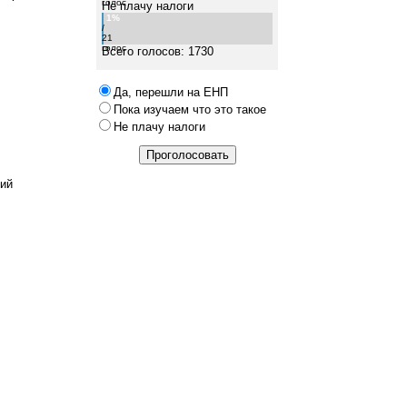
голос
Не плачу налоги
1%
/
21
голос
Всего голосов: 1730
Да, перешли на ЕНП
Пока изучаем что это такое
Не плачу налоги
кий