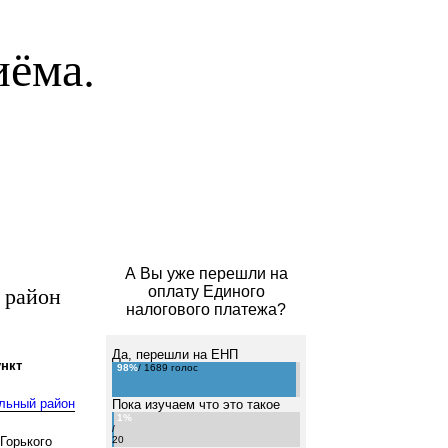
иёма.
А Вы уже перешли на
 район
оплату Единого
налогового платежа?
Да, перешли на ЕНП
нкт
98%
/ 1689 голос
льный район
Пока изучаем что это такое
1%
/
Горького
20