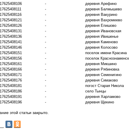
17625408106
-
деревня Арефино
17625408111
-
деревня Балмышево
17625408116
-
деревня Вакурино
17625408121
-
деревня Вахромеево
17625408126
-
деревня Епишово
17625408131
-
деревня Ивановская
17625408136
-
деревня Ивишенье
17625408141
-
деревня Каменово
17625408146
-
деревня Колосово
17625408151
-
поселок имени Красина
17625408156
-
поселок Краснознаменс
17625408161
-
деревня Микшино
17625408166
-
деревня Рябиновка
17625408171
-
деревня Семенигино
17625408176
-
деревня Симаково
17625408181
-
погост Старая Никола
17625408186
-
село Тынцы
17625408191
-
деревня Харламово
17625408196
-
деревня Щекино
ние этой статьи закрыто.