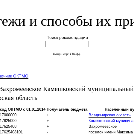
ежи и способы их пр
Поиск рекомендации
Например: ГИБДД.
вочник ОКТМО
ахромеевское Камешковский муниципальный
ская область
код ОКТМО с 01.01.2014
Получатель бюджета
Населенный пу
17000000
+
Владимирская область
17625000
+
Камешковский муниципа
17625408
+
Вахромеевское
17625408101
-
поселок имени Максима 