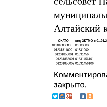
сельсовет 
муниципаль
Алтайский 
ОКАТО
код ОКТМО с 01.01.2
01201000000
01000000
01231811000
01631000
01231856001
01631456
01231856001
01631456101
01231856002
01631456106
Комментирова
закрыто.