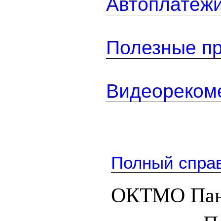
Автоплатеж
Полезные п
Видеореком
Полный спра
ОКТМО Пан