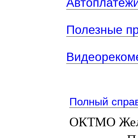
Автоплатеж
Полезные п
Видеореком
Полный спра
ОКТМО Жел