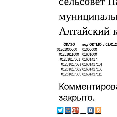
сельсовет 
муниципаль
Алтайский 
ОКАТО
код ОКТМО с 01.01.2
01201000000
01000000
01231811000
01631000
01231817001
01631417
01231817001
01631417101
01231817002
01631417106
01231817003
01631417111
Комментирова
закрыто.