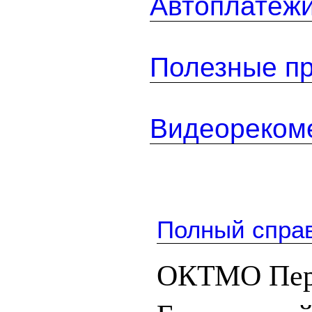
Автоплатеж
Полезные п
Видеореком
Полный спра
ОКТМО Перв