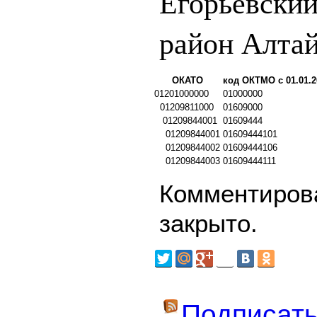
Егорьевски
район Алта
ОКАТО
код ОКТМО с 01.01.2
01201000000
01000000
01209811000
01609000
01209844001
01609444
01209844001
01609444101
01209844002
01609444106
01209844003
01609444111
Комментирова
закрыто.
Подписать