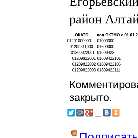
Егорьевски
район Алта
ОКАТО
код ОКТМО с 01.01.2
01201000000
01000000
01209811000
01609000
01209822001
01609422
01209822001
01609422101
01209822002
01609422106
01209822003
01609422111
Комментирова
закрыто.
Подписать