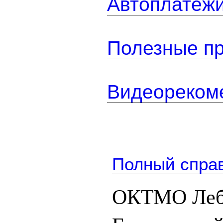
Автоплатеж
Полезные п
Видеореком
Полный спра
ОКТМО Лебя