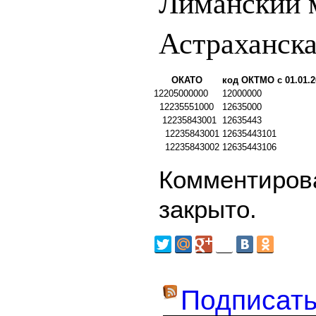
Лиманский 
Астраханска
ОКАТО
код ОКТМО с 01.01.2
12205000000
12000000
12235551000
12635000
12235843001
12635443
12235843001
12635443101
12235843002
12635443106
Комментирова
закрыто.
Подписать