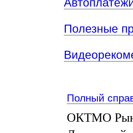
Автоплатеж
Полезные п
Видеореком
Полный спра
ОКТМО Рынк