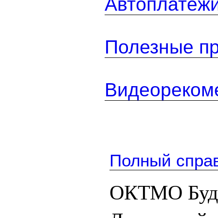
Автоплатеж
Полезные п
Видеореком
Полный спра
ОКТМО Буда