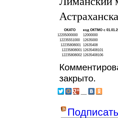
Лиманский 
Астраханска
ОКАТО
код ОКТМО с 01.01.2
12205000000
12000000
12235551000
12635000
12235808001
12635408
12235808001
12635408101
12235808002
12635408106
Комментирова
закрыто.
Подписать