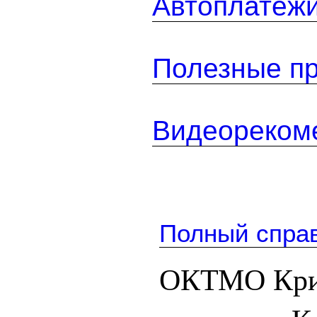
Автоплатеж
Полезные п
Видеореком
Полный спра
ОКТМО Кри