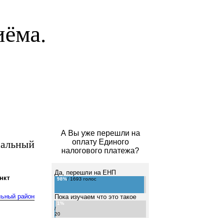
иёма.
А Вы уже перешли на
пальный
оплату Единого
налогового платежа?
Да, перешли на ЕНП
нкт
98%
/ 1693 голос
льный район
Пока изучаем что это такое
1%
/
20