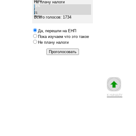
голос
Не плачу налоги
1%
/
21
голос
Всего голосов: 1734
Да, перешли на ЕНП
Пока изучаем что это такое
Не плачу налоги
К НАЧАЛУ