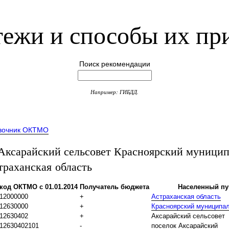
ежи и способы их пр
Поиск рекомендации
Например: ГИБДД.
вочник ОКТМО
сарайский сельсовет Красноярский муници
траханская область
код ОКТМО с 01.01.2014
Получатель бюджета
Населенный пу
12000000
+
Астраханская область
12630000
+
Красноярский муниципа
12630402
+
Аксарайский сельсовет
12630402101
-
поселок Аксарайский