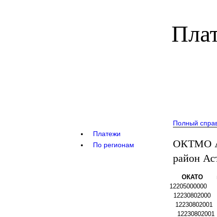
Плат
Полный спра
Платежи
ОКТМО Ак
По регионам
район Ас
ОКАТО
12205000000
12230802000
12230802001
12230802001