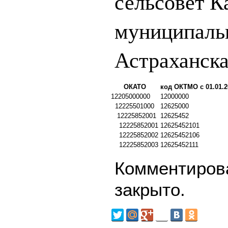
сельсовет 
муниципаль
Астраханска
ОКАТО
код ОКТМО с 01.01.2
12205000000
12000000
12225501000
12625000
12225852001
12625452
12225852001
12625452101
12225852002
12625452106
12225852003
12625452111
Комментирова
закрыто.