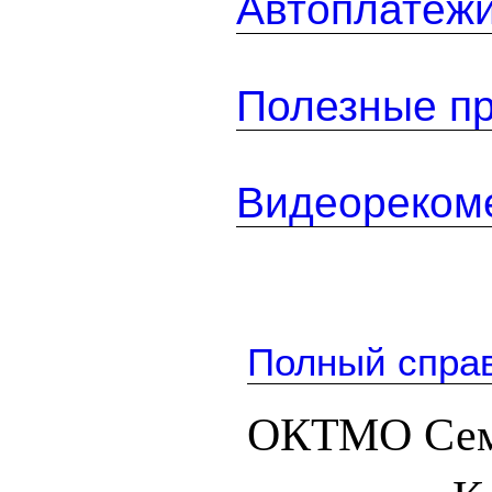
Автоплатеж
Полезные п
Видеореком
Полный спра
ОКТМО Сем