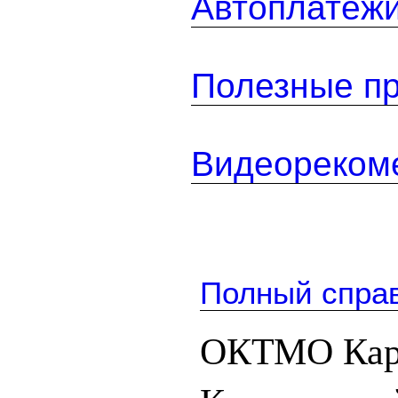
Автоплатеж
Полезные п
Видеореком
Полный спра
ОКТМО Кара