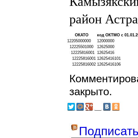
Камызякски
район Астра
ОКАТО
код ОКТМО с 01.01.2
12205000000
12000000
12225501000
12625000
12225816001
12625416
12225816001
12625416101
12225816002
12625416106
Комментирова
закрыто.
Подписать