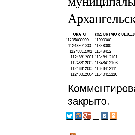
муниципаль
Архангельск
ОКАТО
код ОКТМО с 01.01.2
11205000000
11000000
11248804000
11648000
11248812001
11648412
11248812001
11648412101
11248812002
11648412106
11248812003
11648412111
11248812004
11648412116
Комментирова
закрыто.