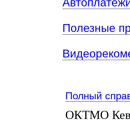
Автоплатеж
Полезные п
Видеореком
Полный спра
ОКТМО Кевр