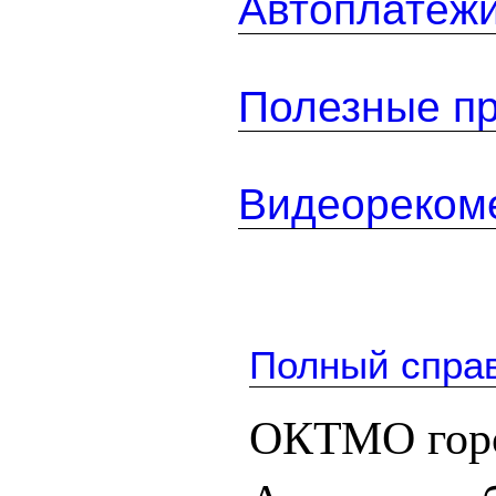
Автоплатеж
Полезные п
Видеореком
Полный спра
ОКТМО горо