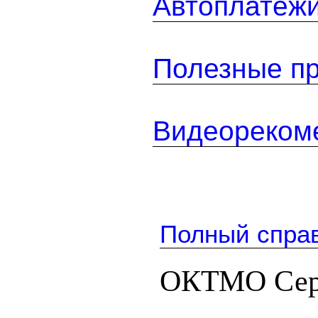
Автоплатеж
Полезные п
Видеореком
Полный спра
ОКТМО Сер