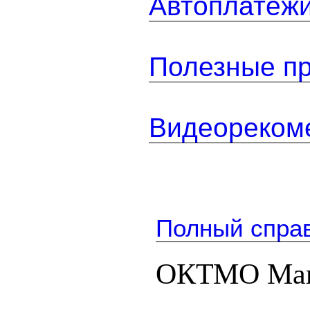
Автоплатеж
Полезные п
Видеореком
Полный спра
ОКТМО Маг