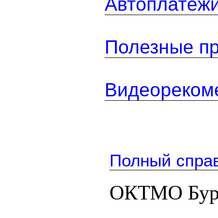
Автоплатеж
Полезные п
Видеореком
Полный спра
ОКТМО Бур