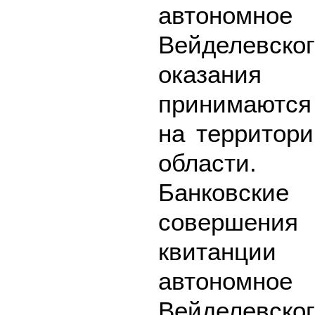
автоном
Вейделевс
оказания
принимаются
на территори
области.
Банковск
совершения
квитанци
автоном
Вейделевс