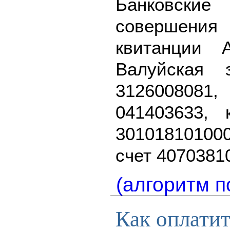
Банковск
совершения
квитанции 
Валуйская 
3126008081
041403633, 
3010181010
счет 4070381
(алгоритм п
Как оплатит