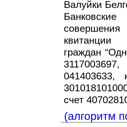
Валуйки Белг
Банковск
совершения
квитанции
граждан “Одн
3117003697
041403633, 
3010181010
счет 4070281
(алгоритм п