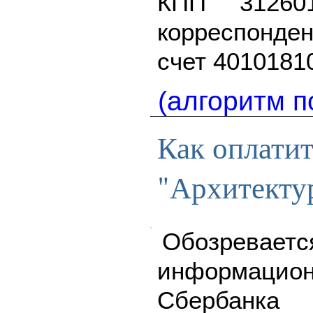
КПП 312601
корреспонден
счет 4010181
(алгоритм п
Как оплати
"Архитекту
Обозреваетс
информацион
Сбербан