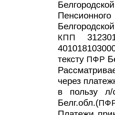
Белгородск
Пенсионн
Белгородско
312301
КПП
4010181030
тексту
Бе
ПФР
Рассматрив
через платеж
в пользу л
Белг.обл.(
ПФ
Платежи при