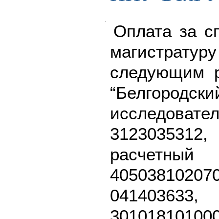
Оплата за сп
магистрату
следующим 
“Белгородс
исследовател
312303531
расч
40503810
041403
301018101000