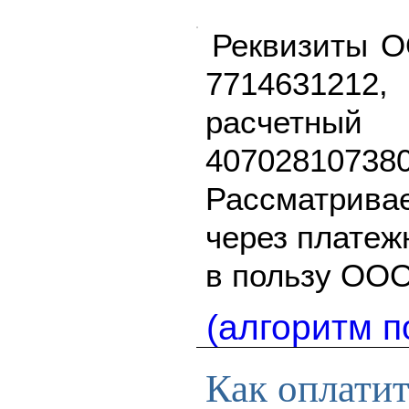
Реквизиты О
771463121
расч
407028107380
Рассматрив
через платеж
в пользу ООО
(алгоритм п
Как оплати