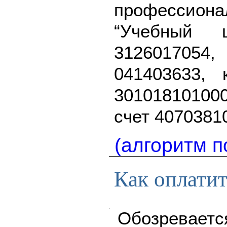
профессион
“Учебный 
3126017054
041403633, 
3010181010
счет 4070381
(алгоритм п
Как оплати
Обозреваетс