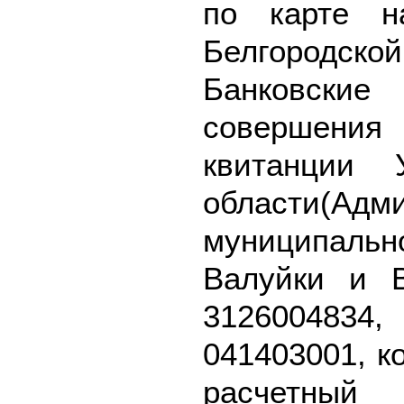
по карте н
Белгородской
Банковск
совершения
квитанции 
области(Адм
муниципал
Валуйки и 
3126004834
041403001, к
расч