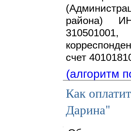
(Админист
района) И
31050100
корреспонден
счет 4010181
(алгоритм п
Как оплати
Дарина"