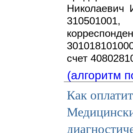
Николаевич 
31050100
корресп
3010181010
счет 4080281
(алгоритм п
Как оплати
Медицинск
диагностич