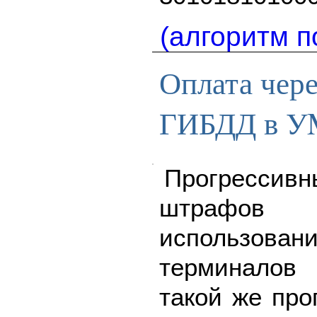
(алгоритм п
Оплата чер
ГИБДД в УM
Прогрессив
штрафов
использо
терминалов
такой же про