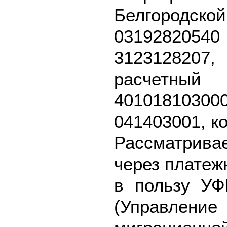
Белгород
031928205
312312820
расч
40101810
041403001, ко
Рассматрив
через платеж
в пользу УФ
(Управле