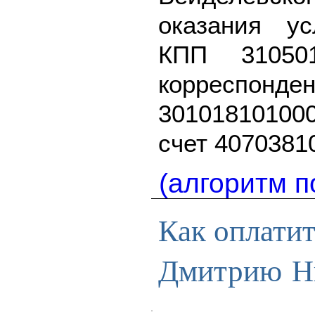
оказания у
КПП 310501
корресп
3010181010
счет 4070381
(алгоритм п
Как оплати
Дмитрию Н