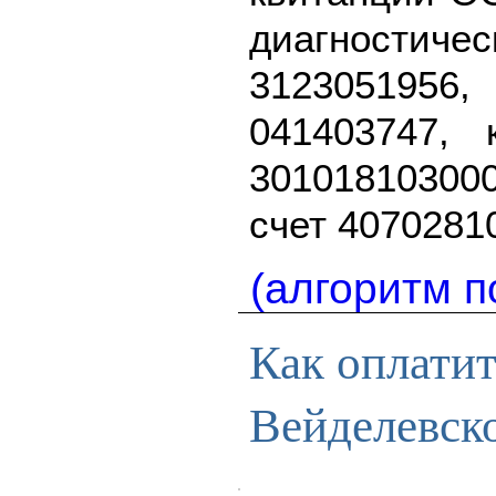
диагностич
3123051956
041403747, 
3010181030
счет 4070281
(алгоритм п
Как оплати
Вейделевск